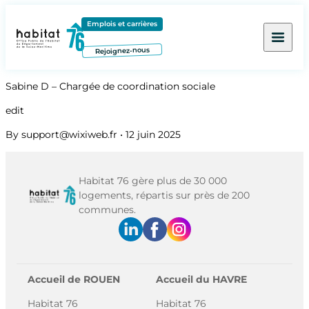
Contenu
Menu
Pied de page
Emplois et carrières
Rejoignez-nous
Sabine D – Chargée de coordination sociale
edit
By
support@wixiweb.fr
•
12 juin 2025
Habitat 76 gère plus de 30 000
logements, répartis sur près de 200
communes.
Accueil de ROUEN
Accueil du HAVRE
Habitat 76
Habitat 76