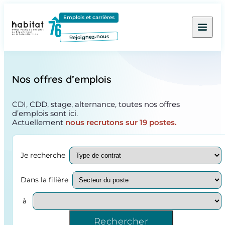
Contenu
Menu
Pied de page
Emplois et carrières
Rejoignez-nous
Nos offres d’emplois
CDI, CDD, stage, alternance, toutes nos offres
d’emplois sont ici.
Actuellement
nous recrutons sur 19 postes.
Je recherche
Dans la filière
à
Rechercher