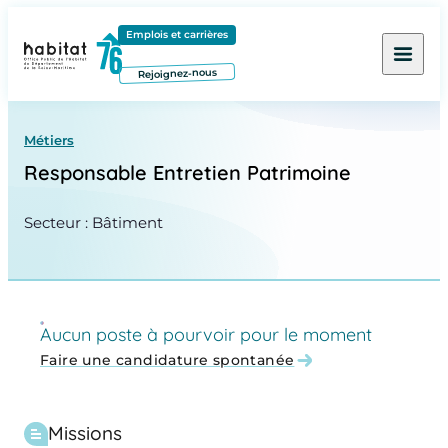
Contenu
Menu
Pied de page
Emplois et carrières
Rejoignez-nous
Métiers
Responsable Entretien Patrimoine
Secteur : Bâtiment
Aucun poste à pourvoir pour le moment
Faire une candidature spontanée
Missions