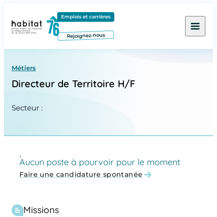
Contenu
Menu
Pied de page
Emplois et carrières
Rejoignez-nous
Métiers
Directeur de Territoire H/F
Secteur :
Aucun poste à pourvoir pour le moment
Faire une candidature spontanée
Missions