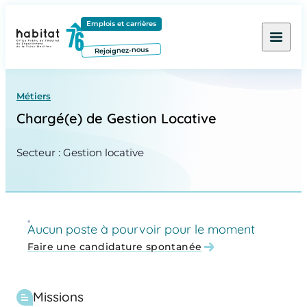
Contenu
Menu
Pied de page
Emplois et carrières
Rejoignez-nous
Métiers
Chargé(e) de Gestion Locative
Secteur : Gestion locative
Aucun poste à pourvoir pour le moment
Faire une candidature spontanée
Missions