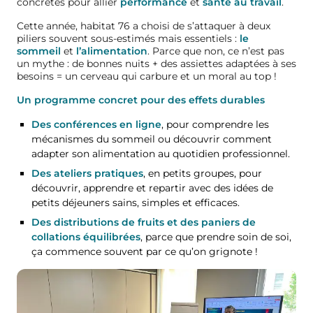
concrètes pour allier
performance
et
santé au travail
.
Cette année, habitat 76 a choisi de s’attaquer à deux
piliers souvent sous-estimés mais essentiels :
le
sommeil
et
l’alimentation
. Parce que non, ce n’est pas
un mythe : de bonnes nuits + des assiettes adaptées à ses
besoins = un cerveau qui carbure et un moral au top !
Un programme concret pour des effets durables
Des conférences en ligne
, pour comprendre les
mécanismes du sommeil ou découvrir comment
adapter son alimentation au quotidien professionnel.
Des ateliers pratiques
, en petits groupes,
pour
découvrir, apprendre et repartir avec des idées de
petits déjeuners sains, simples et efficaces.
Des distributions de fruits et des paniers de
collations équilibrées
, p
arce que prendre soin de soi,
ça commence souvent par ce qu’on grignote !