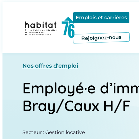
Contenu
Menu
Pied de page
Emplois et carrières
Rejoignez-nous
Nos offres d'emploi
Employé·e d’imm
Bray/Caux H/F
Secteur : Gestion locative