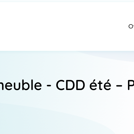
O
euble - CDD été – 