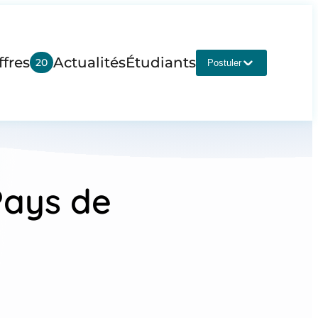
ffres
Actualités
Étudiants
20
Postuler
Pays de